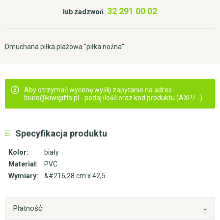
32 291 00 02
lub zadzwoń
Dmuchana piłka plażowa "piłka nożna"
Aby otrzymać wycenę wyślij zapytanie na adres
biuro@kiwigifts.pl - podaj ilość oraz kod produktu (AXP/...)
Specyfikacja produktu
Kolor:
biały
Materiał:
PVC
Wymiary:
&#216;28 cm x 42,5
Płatność