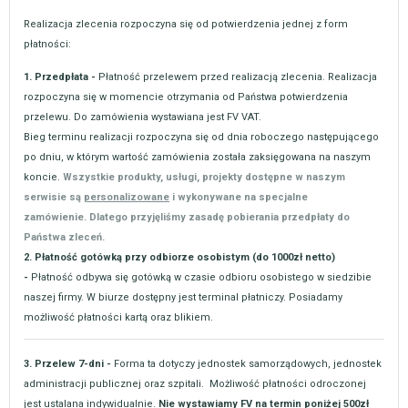
Realizacja zlecenia rozpoczyna się od potwierdzenia jednej z form
płatności:
1. Przedpłata -
Płatność przelewem przed realizacją zlecenia. Realizacja
rozpoczyna się w momencie otrzymania od Państwa potwierdzenia
przelewu. Do zamówienia wystawiana jest FV VAT.
Bieg terminu realizacji rozpoczyna się od dnia roboczego następującego
po dniu, w którym wartość zamówienia została zaksięgowana na naszym
koncie.
Wszystkie produkty, usługi, projekty dostępne w naszym
serwisie są
personalizowane
i wykonywane na specjalne
zamówienie. Dlatego przyjęliśmy zasadę pobierania przedpłaty do
Państwa zleceń.
2. Płatność gotówką przy odbiorze osobistym (do 1000zł netto)
-
Płatność odbywa się gotówką w czasie odbioru osobistego w siedzibie
naszej firmy. W biurze dostępny jest terminal płatniczy. Posiadamy
możliwość płatności kartą oraz blikiem.
3. Przelew 7-dni -
Forma ta dotyczy jednostek samorządowych, jednostek
administracji publicznej oraz szpitali. Możliwość płatności odroczonej
jest ustalana indywidualnie.
Nie wystawiamy FV na termin poniżej 500zł