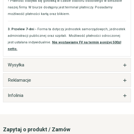
-
Płatność odbywa się gotówką w czasie odbioru osobistego w siedzibie
naszej firmy. W biurze dostępny jest terminal płatniczy. Posiadamy
możliwość płatności kartą oraz blikiem.
3. Przelew 7-dni -
Forma ta dotyczy jednostek samorządowych, jednostek
administracji publicznej oraz szpitali. Możliwość płatności odroczonej
jest ustalana indywidualnie.
Nie wystawiamy FV na termin poniżej 500zł
netto.
Wysyłka
Reklamacje
Infolinia
Zapytaj o produkt / Zamów