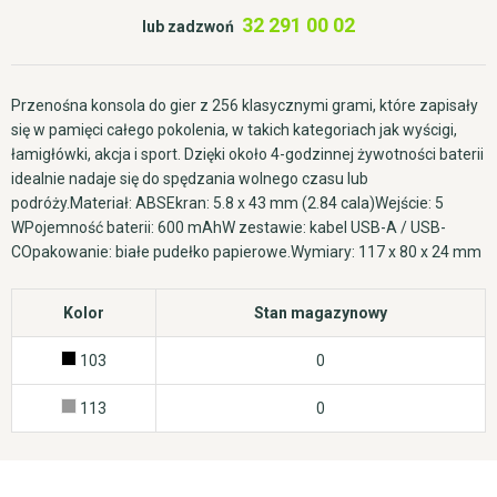
32 291 00 02
lub zadzwoń
Przenośna konsola do gier z 256 klasycznymi grami, które zapisały
się w pamięci całego pokolenia, w takich kategoriach jak wyścigi,
łamigłówki, akcja i sport. Dzięki około 4-godzinnej żywotności baterii
idealnie nadaje się do spędzania wolnego czasu lub
podróży.Materiał: ABSEkran: 5.8 x 43 mm (2.84 cala)Wejście: 5
WPojemność baterii: 600 mAhW zestawie: kabel USB-A / USB-
COpakowanie: białe pudełko papierowe.Wymiary: 117 x 80 x 24 mm
Kolor
Stan magazynowy
103
0
113
0