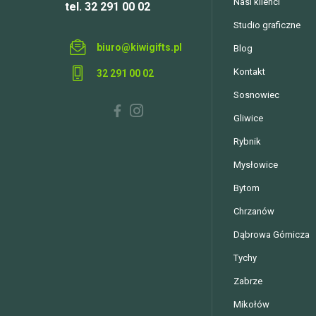
Nasi klienci
tel. 32 291 00 02
Studio graficzne
biuro@kiwigifts.pl
Blog
Kontakt
32 291 00 02
Sosnowiec
Gliwice
Rybnik
Mysłowice
Bytom
Chrzanów
Dąbrowa Górnicza
Tychy
Zabrze
Mikołów