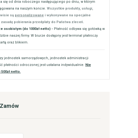
na się od dnia roboczego następującego po dniu, w którym
sięgowana na naszym koncie.
Wszystkie produkty, usługi,
rwisie są
personalizowane
i wykonywane na specjalne
 zasadę pobierania przedpłaty do Państwa zleceń.
ze osobistym (do 1000zł netto) -
Płatność odbywa się gotówką w
ibie naszej firmy. W biurze dostępny jest terminal płatniczy.
rtą oraz blikiem.
zy jednostek samorządowych, jednostek administracji
ść płatności odroczonej jest ustalana indywidualnie.
Nie
 500zł netto.
/ Zamów