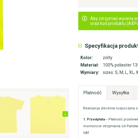
Aby otrzymać wycenę wyśl
oraz kod produktu (AXP/.
Specyfikacja produk
Kolor:
żółty
Materiał:
100% poliester 1
Wymiary:
sizes: S, M, L, XL,
Płatność
Wysyłka
Realizacja zlecenia rozpoczyna s
1. Przedpłata -
Płatność przelewe
momencie otrzymania od Państwa
VAT.