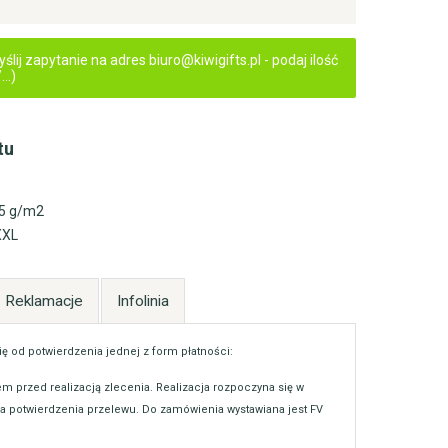
ij zapytanie na adres biuro@kiwigifts.pl - podaj ilość
..)
tu
35 g/m2
 XXL
Reklamacje
Infolinia
ię od potwierdzenia jednej z form płatności:
m przed realizacją zlecenia. Realizacja rozpoczyna się w
 potwierdzenia przelewu. Do zamówienia wystawiana jest FV