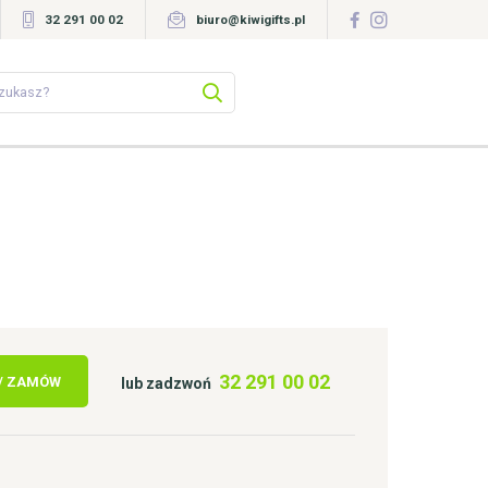
32 291 00 02
biuro@kiwigifts.pl
32 291 00 02
 / ZAMÓW
lub zadzwoń