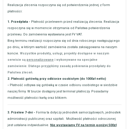
Realizacja zlecenia rozpoczyna się od potwierdzenia jednej z form
płatności:
1. Przedpłata -
Płatność przelewem przed realizacją zlecenia. Realizacja
rozpoczyna się w momencie otrzymania od Państwa potwierdzenia
przelewu. Do zamówienia wystawiana jest FV VAT.
Bieg terminu realizacji rozpoczyna się od dnia roboczego następującego
po dniu, w którym wartość zamówienia została zaksięgowana na naszym
koncie.
Wszystkie produkty, usługi, projekty dostępne w naszym
serwisie są
personalizowane
i wykonywane na specjalne
zamówienie. Dlatego przyjęliśmy zasadę pobierania przedpłaty do
Państwa zleceń.
2. Płatność gotówką przy odbiorze osobistym (do 1000zł netto)
-
Płatność odbywa się gotówką w czasie odbioru osobistego w siedzibie
naszej firmy. W biurze dostępny jest terminal płatniczy. Posiadamy
możliwość płatności kartą oraz blikiem.
3. Przelew 7-dni -
Forma ta dotyczy jednostek samorządowych, jednostek
administracji publicznej oraz szpitali. Możliwość płatności odroczonej
jest ustalana indywidualnie.
Nie wystawiamy FV na termin poniżej 500zł