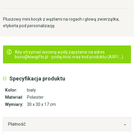
Pluszowy mini kocyk z węzłami na rogach i głową zwierzątka,
etykieta pod personalizację
Aby otrzymać wycenę wyślij zapytanie na adres
biuro@kiwigifts.pl - podaj ilość oraz kod produktu (AXP/...)
Specyfikacja produktu
Kolor:
biały
Materiał:
Poliester
Wymiary:
30 x 30 x 17 cm
Płatność