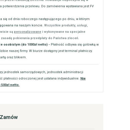
 potwierdzenia przelewu. Do zamówienia wystawiana jest FV
na się od dnia roboczego następującego po dniu, w którym
sięgowana na naszym koncie.
Wszystkie produkty, usługi,
rwisie są
personalizowane
i wykonywane na specjalne
 zasadę pobierania przedpłaty do Państwa zleceń.
ze osobistym (do 1000zł netto) -
Płatność odbywa się gotówką w
ibie naszej firmy. W biurze dostępny jest terminal płatniczy.
rtą oraz blikiem.
zy jednostek samorządowych, jednostek administracji
ść płatności odroczonej jest ustalana indywidualnie.
Nie
 500zł netto.
/ Zamów