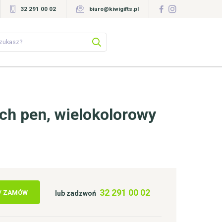
32 291 00 02
biuro@kiwigifts.pl
uch pen, wielokolorowy
32 291 00 02
 / ZAMÓW
lub zadzwoń