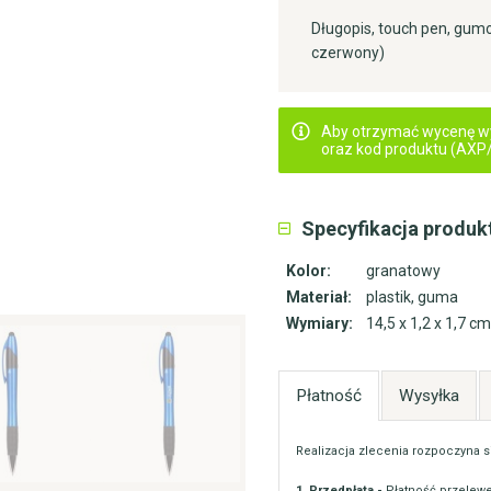
Długopis, touch pen, gumo
czerwony)
Aby otrzymać wycenę wyśl
oraz kod produktu (AXP/.
Specyfikacja produk
Kolor:
granatowy
Materiał:
plastik, guma
Wymiary:
14,5 x 1,2 x 1,7 cm
Płatność
Wysyłka
Realizacja zlecenia rozpoczyna s
1. Przedpłata -
Płatność przelewe