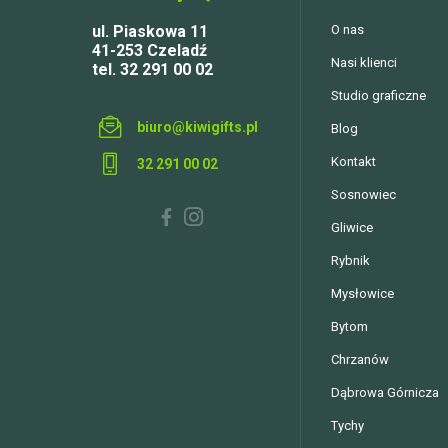
ul. Piaskowa 11
O nas
41-253 Czeladź
Nasi klienci
tel. 32 291 00 02
Studio graficzne
biuro@kiwigifts.pl
Blog
Kontakt
32 291 00 02
Sosnowiec
Gliwice
Rybnik
Mysłowice
Bytom
Chrzanów
Dąbrowa Górnicza
Tychy