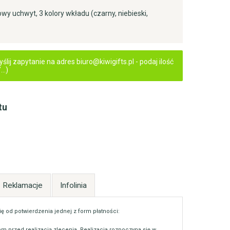
wy uchwyt, 3 kolory wkładu (czarny, niebieski,
ij zapytanie na adres biuro@kiwigifts.pl - podaj ilość
..)
tu
Reklamacje
Infolinia
ię od potwierdzenia jednej z form płatności:
m przed realizacją zlecenia. Realizacja rozpoczyna się w