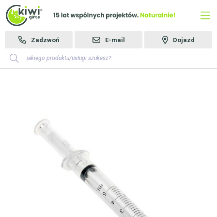
Zadzwoń
E-mail
Dojazd