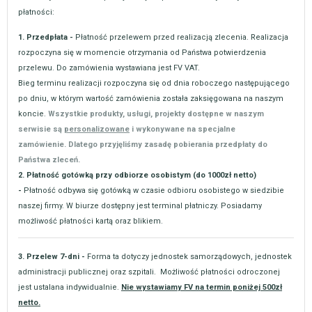
płatności:
1. Przedpłata -
Płatność przelewem przed realizacją zlecenia. Realizacja
rozpoczyna się w momencie otrzymania od Państwa potwierdzenia
przelewu. Do zamówienia wystawiana jest FV VAT.
Bieg terminu realizacji rozpoczyna się od dnia roboczego następującego
po dniu, w którym wartość zamówienia została zaksięgowana na naszym
koncie.
Wszystkie produkty, usługi, projekty dostępne w naszym
serwisie są
personalizowane
i wykonywane na specjalne
zamówienie. Dlatego przyjęliśmy zasadę pobierania przedpłaty do
Państwa zleceń.
2. Płatność gotówką przy odbiorze osobistym (do 1000zł netto)
-
Płatność odbywa się gotówką w czasie odbioru osobistego w siedzibie
naszej firmy. W biurze dostępny jest terminal płatniczy. Posiadamy
możliwość płatności kartą oraz blikiem.
3. Przelew 7-dni -
Forma ta dotyczy jednostek samorządowych, jednostek
administracji publicznej oraz szpitali. Możliwość płatności odroczonej
jest ustalana indywidualnie.
Nie wystawiamy FV na termin poniżej 500zł
netto.