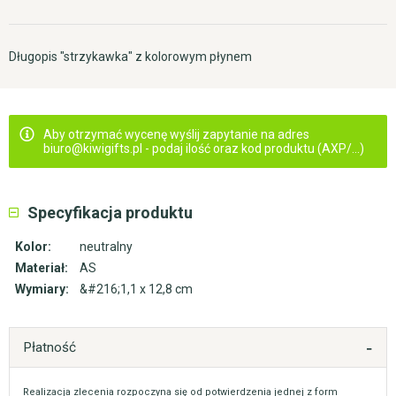
Długopis "strzykawka" z kolorowym płynem
Aby otrzymać wycenę wyślij zapytanie na adres
biuro@kiwigifts.pl - podaj ilość oraz kod produktu (AXP/...)
Specyfikacja produktu
Kolor:
neutralny
Materiał:
AS
Wymiary:
&#216;1,1 x 12,8 cm
Płatność
Realizacja zlecenia rozpoczyna się od potwierdzenia jednej z form