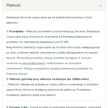
Płatność
Realizacja zlecenia rozpoczyna się od potwierdzenia jednej z form
płatności:
1. Przedpłata -
Płatność przelewem przed realizacją zlecenia. Realizacja
rozpoczyna się w momencie otrzymania od Państwa potwierdzenia
przelewu. Do zamówienia wystawiana jest FV VAT.
Bieg terminu realizacji rozpoczyna się od dnia roboczego następującego
po dniu, w którym wartość zamówienia została zaksięgowana na naszym
koncie.
Wszystkie produkty, usługi, projekty dostępne w naszym
serwisie są
personalizowane
i wykonywane na specjalne
zamówienie. Dlatego przyjęliśmy zasadę pobierania przedpłaty do
Państwa zleceń.
2. Płatność gotówką przy odbiorze osobistym (do 1000zł netto)
-
Płatność odbywa się gotówką w czasie odbioru osobistego w siedzibie
naszej firmy. W biurze dostępny jest terminal płatniczy. Posiadamy
możliwość płatności kartą oraz blikiem.
3. Przelew 7-dni -
Forma ta dotyczy jednostek samorządowych, jednostek