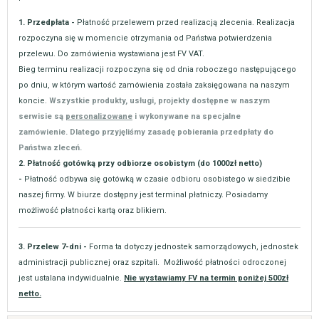
1. Przedpłata -
Płatność przelewem przed realizacją zlecenia. Realizacja
rozpoczyna się w momencie otrzymania od Państwa potwierdzenia
przelewu. Do zamówienia wystawiana jest FV VAT.
Bieg terminu realizacji rozpoczyna się od dnia roboczego następującego
po dniu, w którym wartość zamówienia została zaksięgowana na naszym
koncie.
Wszystkie produkty, usługi, projekty dostępne w naszym
serwisie są
personalizowane
i wykonywane na specjalne
zamówienie. Dlatego przyjęliśmy zasadę pobierania przedpłaty do
Państwa zleceń.
2. Płatność gotówką przy odbiorze osobistym (do 1000zł netto)
-
Płatność odbywa się gotówką w czasie odbioru osobistego w siedzibie
naszej firmy. W biurze dostępny jest terminal płatniczy. Posiadamy
możliwość płatności kartą oraz blikiem.
3. Przelew 7-dni -
Forma ta dotyczy jednostek samorządowych, jednostek
administracji publicznej oraz szpitali. Możliwość płatności odroczonej
jest ustalana indywidualnie.
Nie wystawiamy FV na termin poniżej 500zł
netto.